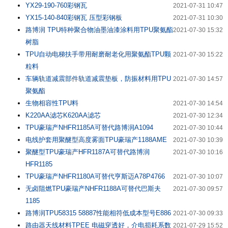
YX29-190-760彩钢瓦
2021-07-31 10:47
YX15-140-840彩钢瓦 压型彩钢板
2021-07-31 10:30
路博润 TPU特种聚合物油墨油漆涂料用TPU聚氨酯
2021-07-30 15:32
树脂
TPU自动电梯扶手带用耐磨耐老化用聚氨酯TPU颗
2021-07-30 15:22
粒料
车辆轨道减震部件轨道减震垫板，防振材料用TPU
2021-07-30 14:57
聚氨酯
生物相容性TPU料
2021-07-30 14:54
K220AA滤芯K620AA滤芯
2021-07-30 12:34
TPU豪瑞产NHFR1185A可替代路博润A1094
2021-07-30 10:44
电线护套用聚醚型高度雾面TPU豪瑞产1188AME
2021-07-30 10:39
聚醚型TPU豪瑞产HFR1187A可替代路博润
2021-07-30 10:16
HFR1185
TPU豪瑞产NHFR1180A可替代亨斯迈A78P4766
2021-07-30 10:07
无卤阻燃TPU豪瑞产NHFR1188A可替代巴斯夫
2021-07-30 09:57
1185
路博润TPU58315 58887性能相符低成本型号E886
2021-07-30 09:33
路由器天线材料TPEE 电磁穿透好，介电损耗系数
2021-07-29 15:52