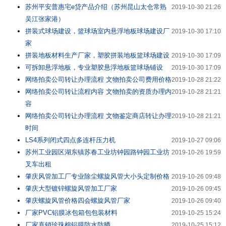
苏州平安普惠宅e贷产品介绍（苏州昆山太仓常熟
2019-10-30 21:26
吴江张家港）
拼装式球场建设，篮球场室内悬浮地板球场建设厂
2019-10-30 17:10
家
拼装地板材料生产厂家，塑胶拼装地板篮球场建设
2019-10-30 17:09
可拆卸悬浮地板，专业塑胶悬浮地板篮球场铺设
2019-10-30 17:09
网络拍卖公司转让办理流程 文物拍卖公司费用价格
2019-10-28 21:22
网络拍卖公司转让流程内容 文物拍卖的资质办理内
2019-10-28 21:21
容
网络拍卖公司转让办理流程 文物鉴定商店转让办理
2019-10-28 21:21
时间
LS4系列闭式四点多连杆压力机
2019-10-27 09:06
苏州工业园区湖东镇苏春工业坊钟园路钟园工业坊
2019-10-26 19:59
叉车出租
肇庆风管加工厂专业除尘螺旋风管大小头定制价格
2019-10-26 09:48
肇庆大型镀锌螺旋风管加工厂家
2019-10-26 09:45
肇庆螺旋风管价格四会螺旋风管厂家
2019-10-26 09:40
厂家PVC铝膜冰包箱包包装材料
2019-10-25 15:24
厂家直销珍珠棉铝膜防水防晒
2019-10-25 15:12