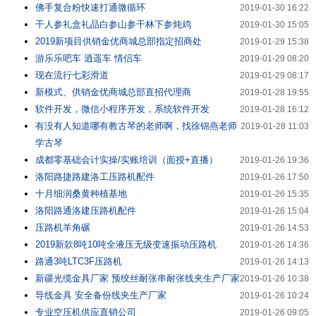
佛手复合粉快速打通微循环
2019-01-30 16:22
干人参礼盒礼品白参山参干林下参炖鸡
2019-01-30 15:05
2019新项目供销金优商城总部指定招商处
2019-01-29 15:38
游乐乐吧车 逍遥车 情侣车
2019-01-29 08:20
现在流行七彩滑道
2019-01-29 08:17
新模式、供销金优商城总部直招代理商
2019-01-28 19:55
软件开发，微信小程序开发，系统软件开发
2019-01-28 16:12
有没有人知道哪有教古琴的老师啊，找徐锦燕老师
2019-01-28 11:03
学古琴
成都零基础会计实操/实账培训（面授+直播）
2019-01-26 19:36
洛阳路捷路建洛工压路机配件
2019-01-26 17:50
十月细润桑黄种植基地
2019-01-26 15:35
洛阳路通洛建压路机配件
2019-01-26 15:04
压路机羊角碾
2019-01-26 14:53
2019新款8吨10吨全液压无级变速振动压路机
2019-01-26 14:36
路通3吨LTC3F压路机
2019-01-26 14:13
新疆光缆金具厂家 预绞丝耐张串耐张线夹生产厂家
2019-01-26 10:38
导线金具 安全备份线夹生产厂家
2019-01-26 10:24
专业空压机供应直销公司
2019-01-26 09:05