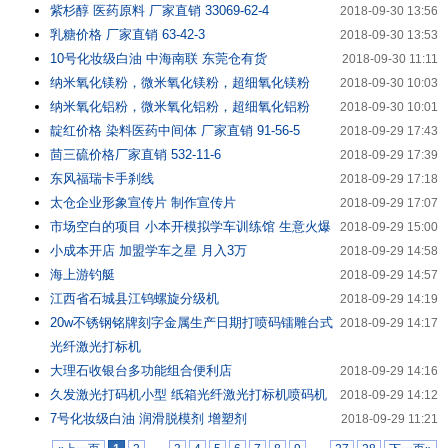
紫杉醇 医药原料 厂家直销 33069-62-4
2018-09-30 13:56
乳糖价格 厂家直销 63-42-3
2018-09-30 13:53
10号化妆级白油 中海南联 东莞仓有货
2018-09-30 11:11
纳米氧化镁粉，微米氧化镁粉，超细氧化镁粉
2018-09-30 10:03
纳米氧化铝粉，微米氧化铝粉，超细氧化铝粉
2018-09-30 10:01
靛红价格 染料医药中间体 厂家直销 91-56-5
2018-09-29 17:43
茴三硫价格厂家直销 532-11-6
2018-09-29 17:39
东风福瑞卡手刹线
2018-09-29 17:18
太仓企业形象宣传片 制作宣传片
2018-09-29 17:07
市场空白的项目 小本开模拟学车训练馆 生意火爆
2018-09-29 15:00
小成本开店 加盟学车之星 月入3万
2018-09-29 14:58
海上游钓艇
2018-09-29 14:57
江西省石城县江钨螺旋分级机
2018-09-29 14:19
20w不锈钢铭牌刻字金属生产日期打喷码镭雕台式
2018-09-29 14:17
光纤激光打标机
大理石收银台多功能组合便利店
2018-09-29 14:16
久发激光打码机小型 纸箱光纤激光打标机喷码机
2018-09-29 14:12
7号化妆级白油 润滑脱模剂 增塑剂
2018-09-29 11:21