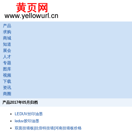
产品
求购
商城
知道
展会
人才
专题
图库
视频
下载
资讯
商圈
产品2017年05月归档
LEDUV丝印油墨
leduv胶印油墨
双面挂墙板|抗倍特挂墙|河南挂墙板价格