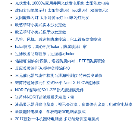
光伏发电 10000w家用并网光伏发电系统 太阳能发电站
建阳太阳能警示灯 太阳能爆闪灯 led爆闪灯 双面警示灯
太阳能爆闪灯 太阳能警示灯 led爆闪灯批发
欧艺菲轩小美式实木沙发定做
欧艺菲轩小美式客厅沙发定做
风管、风机、减速机防腐喷涂，化工设备防腐喷涂
halar喷涂，离心机衬halar，防腐喷涂厂家
过滤设备防腐喷涂，过滤器衬halar
储罐/贮罐内衬四氟，塔器防腐内衬，PTFE防腐喷涂
反应釜喷涂PFA,搅拌釜喷涂F40
三元催化器气密性检测台泄漏检测仪-特来普测试仪
诺芮特超滤膜元件立式55平 Norit X-FLOW超滤膜
NORIT(诺芮特)SXL-225卧式超滤膜元件
诺芮特NORIT超滤膜膜壳端盖卡箍
液晶显示器升降电脑桌，视讯会议桌，多媒体会议桌，电教室电脑桌
新款翻转电脑桌 学校电教室电脑桌款式
2017新款一体机翻转电脑桌 多功能培训室电脑桌