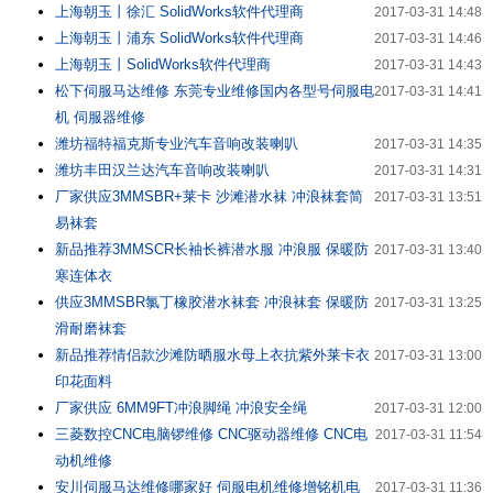
上海朝玉丨徐汇 SolidWorks软件代理商
2017-03-31 14:48
上海朝玉丨浦东 SolidWorks软件代理商
2017-03-31 14:46
上海朝玉丨SolidWorks软件代理商
2017-03-31 14:43
松下伺服马达维修 东莞专业维修国内各型号伺服电
2017-03-31 14:41
机 伺服器维修
潍坊福特福克斯专业汽车音响改装喇叭
2017-03-31 14:35
潍坊丰田汉兰达汽车音响改装喇叭
2017-03-31 14:31
厂家供应3MMSBR+莱卡 沙滩潜水袜 冲浪袜套简
2017-03-31 13:51
易袜套
新品推荐3MMSCR长袖长裤潜水服 冲浪服 保暖防
2017-03-31 13:40
寒连体衣
供应3MMSBR氯丁橡胶潜水袜套 冲浪袜套 保暖防
2017-03-31 13:25
滑耐磨袜套
新品推荐情侣款沙滩防晒服水母上衣抗紫外莱卡衣
2017-03-31 13:00
印花面料
厂家供应 6MM9FT冲浪脚绳 冲浪安全绳
2017-03-31 12:00
三菱数控CNC电脑锣维修 CNC驱动器维修 CNC电
2017-03-31 11:54
动机维修
安川伺服马达维修哪家好 伺服电机维修增铭机电
2017-03-31 11:36